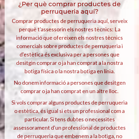
¿Per què comprar productes de
perruqueria aquí?
Comprar productes de perruqueria aquí, serveix
perquè t'assessorin els nostres tècnics: La
informació que ofereixen els nostres tècnics
comercials sobre productes de perruqueria i
d'estètica és exclusiva per a persones que
desitgin comprar o ja han comprat a la nostra
botiga física o la nostra botiga en línia.
No donem informació a persones que desitgen
comprar o ja han comprat en un altre lloc.
Si vols comprar alguns productes de perruqueria
o estètica, és igual si ets un professional com a
particular. Si tens dubtes o necessites
assessorament d'un professional de productes
de perruqueria que embenem a la botiga, no