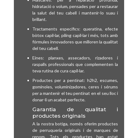
hidratació o volum, pensades per a restaurar
la salut del teu cabell i mantenir-lo suau i
brillant.
Tractaments específics: queratina, efecte
bòtox capil·lar, píling capil·lar i més, tots amb
fórmules innovadores que milloren la qualitat
del teu cabell.
Eines: planxes, assecadors, rizadores i
raspalls professionals que complementen la
teva rutina de cura capil·lar.
Productes per a pentinat: h2h2, escumes,
gominoles, voluminizadores, ceres i sérums
per a mantenir el teu pentinat en el seu lloc i
donar-li un acabat perfecte.
Garantia de qualitat i
productes originals
A la nostra botiga, només oferim productes
de perruqueria originals i de marques de
renom. Tots els productes han estat