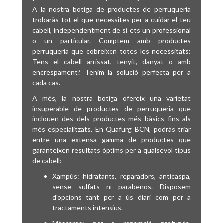
A la nostra botiga de productes de perruqueria
trobaràs tot el que necessites per a cuidar el teu
cabell, independentment de si ets un professional
o un particular. Comptem amb productes
perruqueria que cobreixen totes les necessitats:
Tens el cabell arrissat, tenyit, danyat o amb
encrespament? Tenim la solució perfecta per a
cada cas.
A més, la nostra botiga ofereix una varietat
insuperable de productes de perruqueria que
inclouen des dels productes més bàsics fins als
més especialitzats. En Quafurg BCN, podràs triar
entre una extensa gamma de productes que
garanteixen resultats òptims per a qualsevol tipus
de cabell:
Xampús: hidratants, reparadors, anticaspa,
sense sulfats ni parabenos. Disposem
d'opcions tant per a ús diari com per a
tractaments intensius.
Màscares: per a reparació profunda,