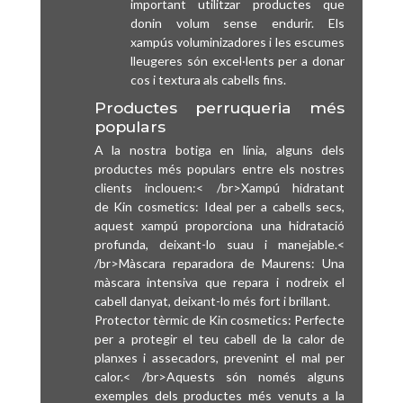
important utilitzar productes que
donin volum sense endurir. Els
xampús voluminizadores i les escumes
lleugeres són excel·lents per a donar
cos i textura als cabells fins.
Productes perruqueria més
populars
A la nostra botiga en línia, alguns dels
productes més populars entre els nostres
clients inclouen:< /br>Xampú hidratant
de Kin cosmetics: Ideal per a cabells secs,
aquest xampú proporciona una hidratació
profunda, deixant-lo suau i manejable.<
/br>Màscara reparadora de Maurens: Una
màscara intensiva que repara i nodreix el
cabell danyat, deixant-lo més fort i brillant.
Protector tèrmic de Kin cosmetics: Perfecte
per a protegir el teu cabell de la calor de
planxes i assecadors, prevenint el mal per
calor.< /br>Aquests són només alguns
exemples dels productes més venuts a la