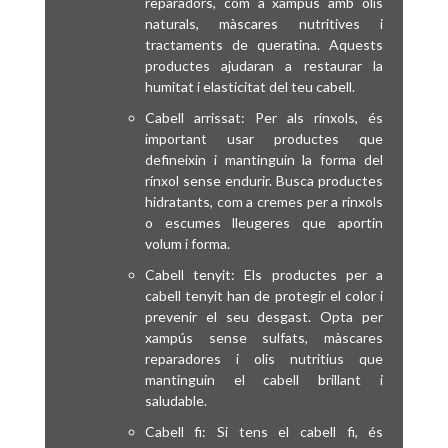
reparadors, com a xampús amb olis
naturals, màscares nutritives i
tractaments de queratina. Aquests
productes ajudaran a restaurar la
humitat i elasticitat del teu cabell.
Cabell arrissat: Per als rínxols, és
important usar productes que
defineixin i mantinguin la forma del
rínxol sense endurir. Busca productes
hidratants, com a cremes per a rínxols
o escumes lleugeres que aportin
volum i forma.
Cabell tenyit: Els productes per a
cabell tenyit han de protegir el color i
prevenir el seu desgast. Opta per
xampús sense sulfats, màscares
reparadores i olis nutritius que
mantinguin el cabell brillant i
saludable.
Cabell fi: Si tens el cabell fi, és